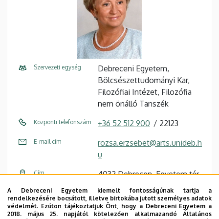
Szervezeti egység
Debreceni Egyetem,
Bölcsészettudományi Kar,
Filozófiai Intézet, Filozófia
nem önálló Tanszék
Központi telefonszám
+36 52 512 900
22123
E-mail cím
rozsa.erzsebet@arts.unideb.h
u
Cím
4032 Debrecen, Egyetem tér
1.
A Debreceni Egyetem kiemelt fontosságúnak tartja a
rendelkezésére bocsátott, illetve birtokába jutott személyes adatok
Épület
Főépület (Egyetem téri
védelmét. Ezúton tájékoztatjuk Önt, hogy a Debreceni Egyetem a
2018. május 25. napjától kötelezően alkalmazandó Általános
Campus)