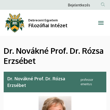
Dr.
Ugrás
Anonim
Bejelentkezés
a
Felhasználói
Novákné
tartalomra
fiók
Debreceni Egyetem
Prof.
Filozófiai Intézet
menüje
Dr.
Rózsa
Dr. Novákné Prof. Dr. Rózsa
Erzsébet
Erzsébet
|
Filozófiai
Dr. Novákné Prof. Dr. Rózsa
professor
Intézet
emeritus
Erzsébet