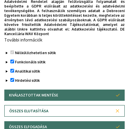
Adatvédelmi Rendelet alapján felülvizsgálta folyamatait és
beépítette a GDPR előírásait az adatkezelési és adatvédelmi
Emelet, ajtó
2. emelet, 232/e
tevékenységébe. A felhasználók személyes adatait a Debreceni
Egyetem korábban is teljes körültekintéssel kezelte, megfelelve az
érvényben lévő adatkezelési szabályozásoknak. A GDPR előírásait
Weboldal
Szervezeti weboldal
követve frissítettük Adatvédelmi Tájékoztatónkat, amelyet az
Tudóstér profil
alábbi linkre kattintva olvashat el:
Adatkezelési tájékoztató.
DE
Kancellária WAV Központ
Leírás
További információk
Életrajz
,
Publikációs lista
Nélkülözhetetlen sütik
Funkcionális sütik
Analitikai sütik
Hirdetési sütik
KIVÁLASZTOTTAK MENTÉSE
WITHDRAW CONSENT
Adatvédelem
Adatvédelem
ÖSSZES ELUTASÍTÁSA
Technikai információk
ÖSSZES ELFOGADÁSA