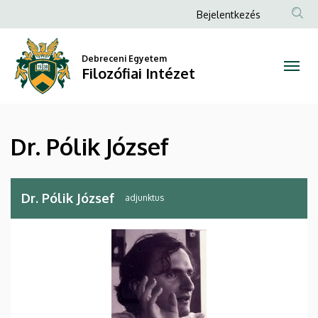
Dr.
Ugrás
Anonim
Bejelentkezés
a
Felhasználói
Pólik
tartalomra
fiók
Debreceni Egyetem
József
Filozófiai Intézet
menüje
|
Filozófiai
Dr. Pólik József
Intézet
Dr. Pólik József
adjunktus