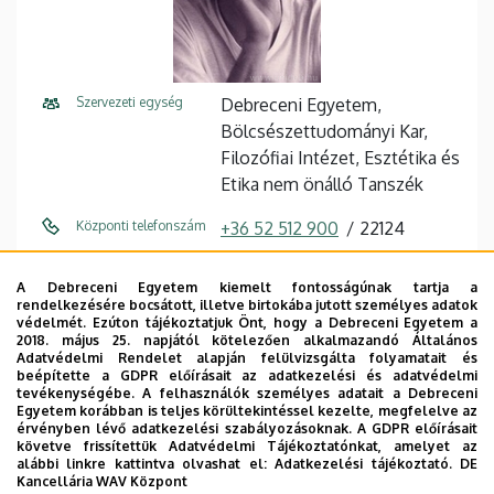
Szervezeti egység
Debreceni Egyetem,
Bölcsészettudományi Kar,
Filozófiai Intézet, Esztétika és
Etika nem önálló Tanszék
Központi telefonszám
+36 52 512 900
22124
E-mail cím
polik.jozsef@arts.unideb.hu
A Debreceni Egyetem kiemelt fontosságúnak tartja a
rendelkezésére bocsátott, illetve birtokába jutott személyes adatok
Cím
4032 Debrecen, Egyetem tér
védelmét. Ezúton tájékoztatjuk Önt, hogy a Debreceni Egyetem a
1.
2018. május 25. napjától kötelezően alkalmazandó Általános
Adatvédelmi Rendelet alapján felülvizsgálta folyamatait és
beépítette a GDPR előírásait az adatkezelési és adatvédelmi
Épület
Főépület (Egyetem téri
tevékenységébe. A felhasználók személyes adatait a Debreceni
Campus)
Egyetem korábban is teljes körültekintéssel kezelte, megfelelve az
érvényben lévő adatkezelési szabályozásoknak. A GDPR előírásait
követve frissítettük Adatvédelmi Tájékoztatónkat, amelyet az
Emelet, ajtó
2. emelet, 232/b (oktatói
alábbi linkre kattintva olvashat el:
Adatkezelési tájékoztató.
DE
szoba)
Kancellária WAV Központ