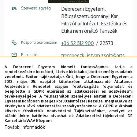
Szervezeti egység
Debreceni Egyetem,
Bölcsészettudományi Kar,
Filozófiai Intézet, Esztétika és
Etika nem önálló Tanszék
Központi telefonszám
+36 52 512 900
22573
E-mail cím
trembeczki.istvan.zsolt@arts.
unideb.hu
A Debreceni Egyetem kiemelt fontosságúnak tartja a
rendelkezésére bocsátott, illetve birtokába jutott személyes adatok
Cím
4032 Debrecen, Egyetem tér
védelmét. Ezúton tájékoztatjuk Önt, hogy a Debreceni Egyetem a
1.
2018. május 25. napjától kötelezően alkalmazandó Általános
Adatvédelmi Rendelet alapján felülvizsgálta folyamatait és
beépítette a GDPR előírásait az adatkezelési és adatvédelmi
Épület
Főépület (Egyetem téri
tevékenységébe. A felhasználók személyes adatait a Debreceni
Campus)
Egyetem korábban is teljes körültekintéssel kezelte, megfelelve az
érvényben lévő adatkezelési szabályozásoknak. A GDPR előírásait
követve frissítettük Adatvédelmi Tájékoztatónkat, amelyet az
Emelet, ajtó
2. emelet, 232/a (oktatói
alábbi linkre kattintva olvashat el:
Adatkezelési tájékoztató.
DE
szoba)
Kancellária WAV Központ
További információk
Weboldal
Szervezeti weboldal