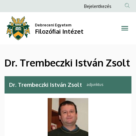
Dr.
Ugrás
Anonim
Bejelentkezés
a
Felhasználói
Trembeczki
tartalomra
fiók
Debreceni Egyetem
István
Filozófiai Intézet
menüje
Zsolt
|
Dr. Trembeczki István Zsolt
Filozófiai
Intézet
Dr. Trembeczki István Zsolt
adjunktus